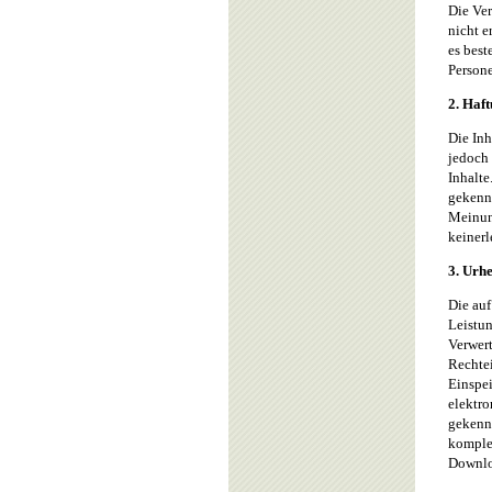
Die Ve
nicht e
es best
Persone
2. Haf
Die Inh
jedoch 
Inhalte
gekennz
Meinung
keinerl
3. Urh
Die auf
Leistun
Verwert
Rechtei
Einspei
elektro
gekennz
komplet
Downloa