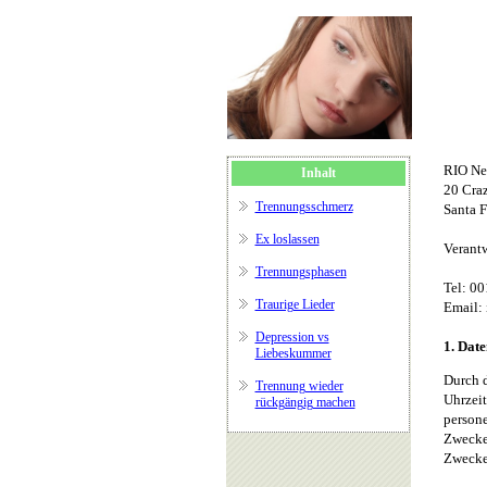
RIO Ne
Inhalt
20 Cra
Trennungsschmerz
Santa 
Ex loslassen
Verantw
Trennungsphasen
Tel: 0
Traurige Lieder
Email: 
Depression vs
1. Date
Liebeskummer
Durch d
Trennung wieder
Uhrzeit
rückgängig machen
persone
Zwecken
Zwecken