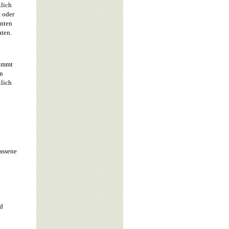
lich
t oder
nnten
ten.
nimmt
en
tlich
assene
n
nd