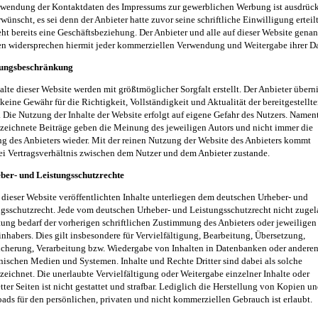
rwendung der Kontaktdaten des Impressums zur gewerblichen Werbung ist ausdrück
rwünscht, es sei denn der Anbieter hatte zuvor seine schriftliche Einwilligung erteil
eht bereits eine Geschäftsbeziehung. Der Anbieter und alle auf dieser Website gena
n widersprechen hiermit jeder kommerziellen Verwendung und Weitergabe ihrer Da
tungsbeschränkung
alte dieser Website werden mit größtmöglicher Sorgfalt erstellt. Der Anbieter über
keine Gewähr für die Richtigkeit, Vollständigkeit und Aktualität der bereitgestellt
. Die Nutzung der Inhalte der Website erfolgt auf eigene Gefahr des Nutzers. Namen
eichnete Beiträge geben die Meinung des jeweiligen Autors und nicht immer die
 des Anbieters wieder. Mit der reinen Nutzung der Website des Anbieters kommt
ei Vertragsverhältnis zwischen dem Nutzer und dem Anbieter zustande.
eber- und Leistungsschutzrechte
 dieser Website veröffentlichten Inhalte unterliegen dem deutschen Urheber- und
gsschutzrecht. Jede vom deutschen Urheber- und Leistungsschutzrecht nicht zugel
ung bedarf der vorherigen schriftlichen Zustimmung des Anbieters oder jeweiligen
nhabers. Dies gilt insbesondere für Vervielfältigung, Bearbeitung, Übersetzung,
cherung, Verarbeitung bzw. Wiedergabe von Inhalten in Datenbanken oder andere
nischen Medien und Systemen. Inhalte und Rechte Dritter sind dabei als solche
eichnet. Die unerlaubte Vervielfältigung oder Weitergabe einzelner Inhalte oder
ter Seiten ist nicht gestattet und strafbar. Lediglich die Herstellung von Kopien u
ds für den persönlichen, privaten und nicht kommerziellen Gebrauch ist erlaubt.